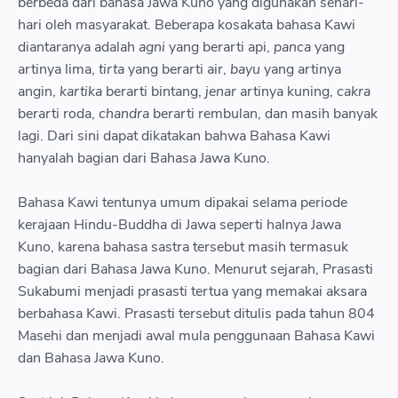
berbeda dari bahasa Jawa Kuno yang digunakan sehari-
hari oleh masyarakat. Beberapa kosakata bahasa Kawi
diantaranya adalah
agni
yang berarti api,
panca
yang
artinya lima,
tirta
yang berarti air,
bayu
yang artinya
angin,
kartika
berarti bintang,
jenar
artinya kuning,
cakra
berarti roda,
chandra
berarti rembulan, dan masih banyak
lagi. Dari sini dapat dikatakan bahwa Bahasa Kawi
hanyalah bagian dari Bahasa Jawa Kuno.
Bahasa Kawi tentunya umum dipakai selama periode
kerajaan Hindu-Buddha di Jawa seperti halnya Jawa
Kuno, karena bahasa sastra tersebut masih termasuk
bagian dari Bahasa Jawa Kuno. Menurut sejarah, Prasasti
Sukabumi menjadi prasasti tertua yang memakai aksara
berbahasa Kawi. Prasasti tersebut ditulis pada tahun 804
Masehi dan menjadi awal mula penggunaan Bahasa Kawi
dan Bahasa Jawa Kuno.