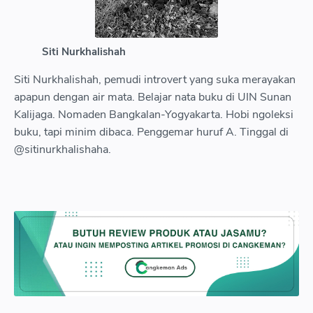
Siti Nurkhalishah
Siti Nurkhalishah, pemudi introvert yang suka merayakan
apapun dengan air mata. Belajar nata buku di UIN Sunan
Kalijaga. Nomaden Bangkalan-Yogyakarta. Hobi ngoleksi
buku, tapi minim dibaca. Penggemar huruf A. Tinggal di
@sitinurkhalishaha.