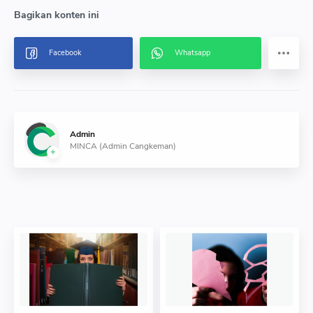
Admin
MINCA (Admin Cangkeman)